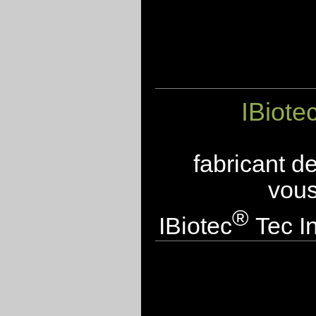
IBiote
fabricant d
vous
®
IBiotec
Tec In