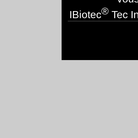
®
IBiotec
Tec In