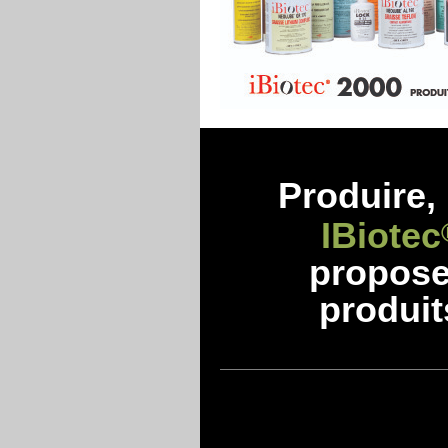
Produire, 
IBiotec
propos
produit