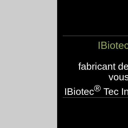
IBiote
fabricant d
vous
®
IBiotec
Tec In